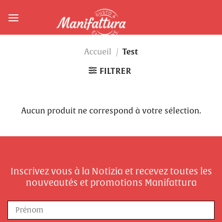
Skip
to
content
Test
Accueil
/
FILTRER
Aucun produit ne correspond à votre sélection.
Inscrivez vous à la Notizia et recevez toutes les
nouveautés et promotions Manifattura
Nom