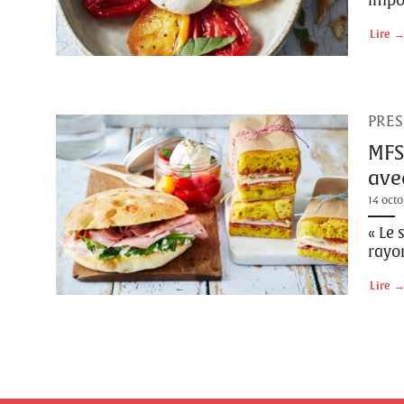
impor
Lire
PRES
MFS
ave
14 octo
« Le 
rayon
Lire