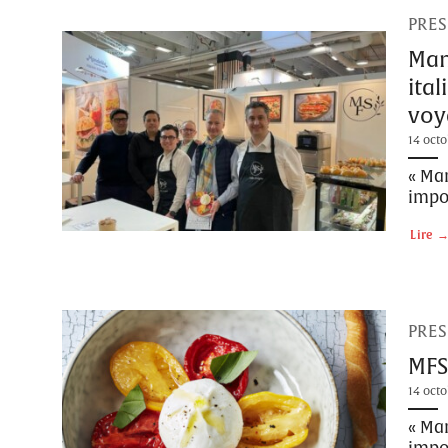
PRES
Man
ita
voya
14 octo
« Man
impor
Lire
PRES
MFS
14 octo
« Man