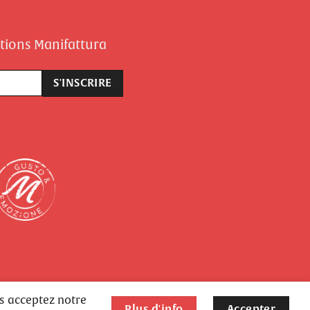
otions Manifattura
us acceptez notre
Plus d'info
Accepter