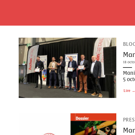
Skip
to
content
BLO
Man
18 octo
Manif
5 oct
Lire
PRES
Man