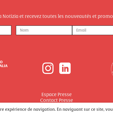
la Notizia et recevez toutes les nouveautés et prom
Nom
E-
mail
Nom
Espace Presse
Contact Presse
Realizzato da wttsdesign.com
eure expérience de navigation. En naviguant sur ce site, vo