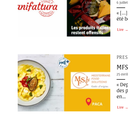
6 juille
« […]
été b
Lire
PRES
MFS
25 avri
« De
des p
en...
Lire