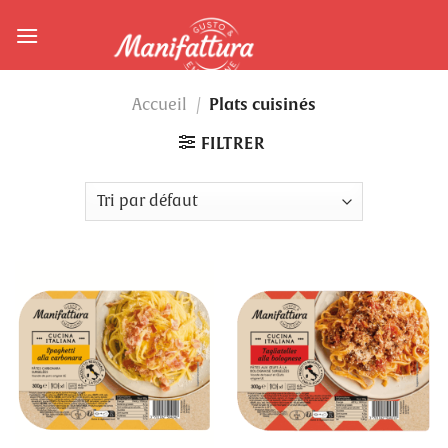
Skip
to
content
Plats cuisinés
Accueil
/
FILTRER