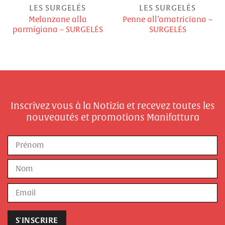
LES SURGELÉS
LES SURGELÉS
Melanzane alla
Penne all’amatriciana –
parmigiana – SURGELÉS
SURGELÉS
Inscrivez vous à la Notizia et recevez toutes les
nouveautés et promotions Manifattura
Nom
Prénom
Nom
E-
mail